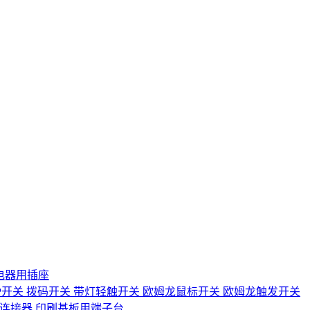
电器用插座
IP开关
拨码开关
带灯轻触开关
欧姆龙鼠标开关
欧姆龙触发开关
D连接器
印刷基板用端子台