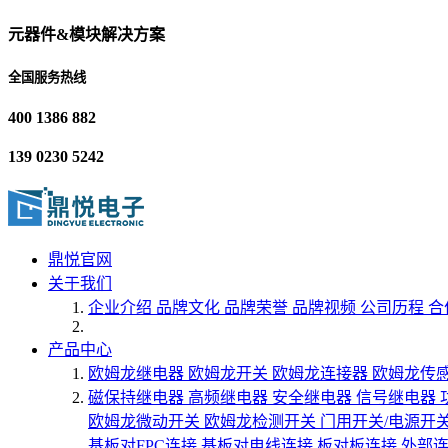
元器件&模块解决方案
全国服务热线
400 1386 882
139 0230 5242
鼎悦官网
关于我们
企业介绍
品牌文化
品牌荣誉
品牌视频
公司历程
合
产品中心
欧姆龙继电器
欧姆龙开关
欧姆龙连接器
欧姆龙传
磁保持继电器
高频继电器
安全继电器
信号继电器
欧姆龙微动开关
欧姆龙检测开关
门用开关/电源开
基板对FPC连接
基板对电线连接
板对板连接
外部