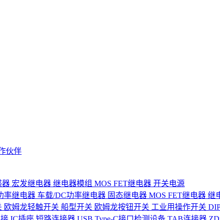
作伙伴
感器
宏发继电器
继电器模组
MOS FET继电器
开关电源
功率继电器
车载/DC功率继电器
固态继电器
MOS FET继电器
继
关
欧姆龙轻触开关
船型开关
欧姆龙按钮开关
工业用操作开关
D
连接
IC插座
短路连接器
USB Type-C接口检测设备
TAB连接器
Z