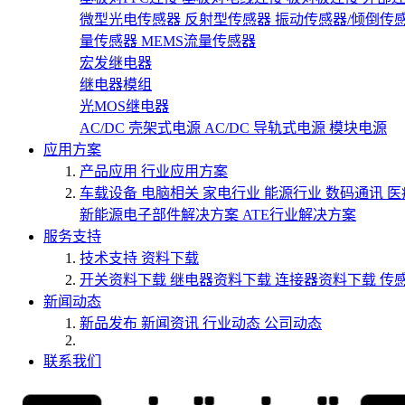
微型光电传感器
反射型传感器
振动传感器/倾倒传
量传感器
MEMS流量传感器
宏发继电器
继电器模组
光MOS继电器
AC/DC 壳架式电源
AC/DC 导轨式电源
模块电源
应用方案
产品应用
行业应用方案
车载设备
电脑相关
家电行业
能源行业
数码通讯
医
新能源电子部件解决方案
ATE行业解决方案
服务支持
技术支持
资料下载
开关资料下载
继电器资料下载
连接器资料下载
传
新闻动态
新品发布
新闻资讯
行业动态
公司动态
联系我们