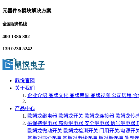
元器件&模块解决方案
全国服务热线
400 1386 882
139 0230 5242
鼎悦官网
关于我们
企业介绍
品牌文化
品牌荣誉
品牌视频
公司历程
合
产品中心
欧姆龙继电器
欧姆龙开关
欧姆龙连接器
欧姆龙传
磁保持继电器
高频继电器
安全继电器
信号继电器
欧姆龙微动开关
欧姆龙检测开关
门用开关/电源开
基板对FPC连接
基板对电线连接
板对板连接
外部