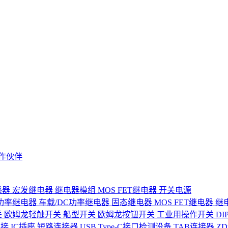
作伙伴
感器
宏发继电器
继电器模组
MOS FET继电器
开关电源
功率继电器
车载/DC功率继电器
固态继电器
MOS FET继电器
继
关
欧姆龙轻触开关
船型开关
欧姆龙按钮开关
工业用操作开关
D
连接
IC插座
短路连接器
USB Type-C接口检测设备
TAB连接器
Z