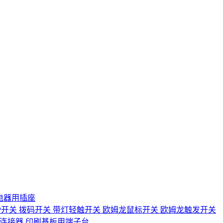
电器用插座
IP开关
拨码开关
带灯轻触开关
欧姆龙鼠标开关
欧姆龙触发开关
D连接器
印刷基板用端子台