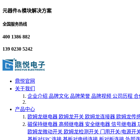
元器件&模块解决方案
全国服务热线
400 1386 882
139 0230 5242
鼎悦官网
关于我们
企业介绍
品牌文化
品牌荣誉
品牌视频
公司历程
合
产品中心
欧姆龙继电器
欧姆龙开关
欧姆龙连接器
欧姆龙传
磁保持继电器
高频继电器
安全继电器
信号继电器
欧姆龙微动开关
欧姆龙检测开关
门用开关/电源开
基板对FPC连接
基板对电线连接
板对板连接
外部