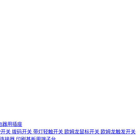
电器用插座
IP开关
拨码开关
带灯轻触开关
欧姆龙鼠标开关
欧姆龙触发开关
D连接器
印刷基板用端子台