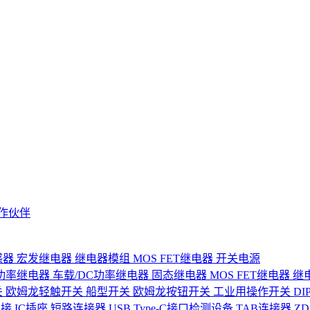
作伙伴
感器
宏发继电器
继电器模组
MOS FET继电器
开关电源
功率继电器
车载/DC功率继电器
固态继电器
MOS FET继电器
继
关
欧姆龙轻触开关
船型开关
欧姆龙按钮开关
工业用操作开关
D
连接
IC插座
短路连接器
USB Type-C接口检测设备
TAB连接器
Z