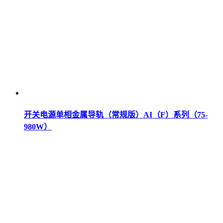
开关电源单相金属导轨（常规版）AI（F）系列（75-
980W）