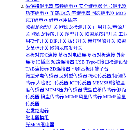
磁保持继电器
高频继电器
安全继电器
信号继电器
功率继电器
车载/DC功率继电器
固态继电器
MOS
FET继电器
继电器用插座
欧姆龙微动开关
欧姆龙检测开关
门用开关/电源开
关
欧姆龙轻触开关
船型开关
欧姆龙按钮开关
工业
用操作开关
DIP开关
拨码开关
带灯轻触开关
欧姆
龙鼠标开关
欧姆龙触发开关
基板对FPC连接
基板对电线连接
板对板连接
外部
连接
IC插座
短路连接器
USB Type-C接口检测设备
TAB连接器
ZD连接器
印刷基板用端子台
微型光电传感器
反射型传感器
振动传感器/倾倒传
感器
人脸识别传感器
IOT传感器
MEMS非接触温
度传感器
MEMS压力传感器
微型位移传感器/测距
传感器
粉尘传感器
MEMS风量传感器
MEMS流量
传感器
宏发继电器
继电器模组
光MOS继电器