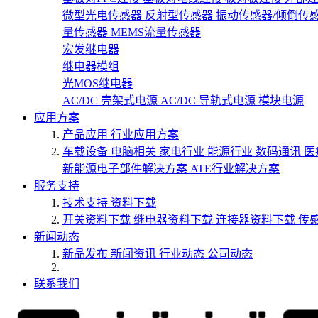
微型光电传感器
反射型传感器
振动传感器/倾倒传
量传感器
MEMS流量传感器
宏发继电器
继电器模组
光MOS继电器
AC/DC 壳架式电源
AC/DC 导轨式电源
模块电源
应用方案
产品应用
行业应用方案
车载设备
电脑相关
家电行业
能源行业
数码通讯
医
新能源电子部件解决方案
ATE行业解决方案
服务支持
技术支持
资料下载
开关资料下载
继电器资料下载
连接器资料下载
传
新闻动态
新品发布
新闻资讯
行业动态
公司动态
联系我们