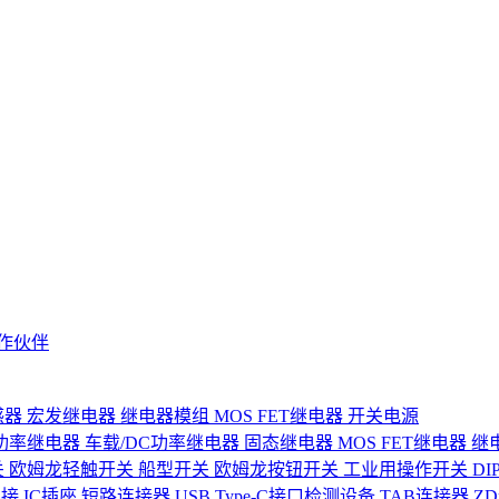
作伙伴
感器
宏发继电器
继电器模组
MOS FET继电器
开关电源
功率继电器
车载/DC功率继电器
固态继电器
MOS FET继电器
继
关
欧姆龙轻触开关
船型开关
欧姆龙按钮开关
工业用操作开关
D
连接
IC插座
短路连接器
USB Type-C接口检测设备
TAB连接器
Z