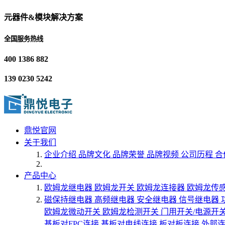
元器件&模块解决方案
全国服务热线
400 1386 882
139 0230 5242
鼎悦官网
关于我们
企业介绍
品牌文化
品牌荣誉
品牌视频
公司历程
合
产品中心
欧姆龙继电器
欧姆龙开关
欧姆龙连接器
欧姆龙传
磁保持继电器
高频继电器
安全继电器
信号继电器
欧姆龙微动开关
欧姆龙检测开关
门用开关/电源开
基板对FPC连接
基板对电线连接
板对板连接
外部