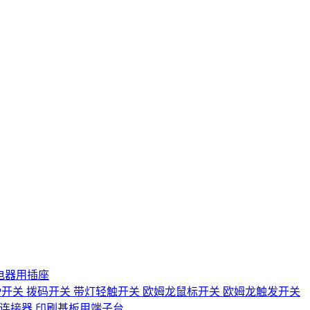
电器用插座
IP开关
拨码开关
带灯轻触开关
欧姆龙鼠标开关
欧姆龙触发开关
D连接器
印刷基板用端子台