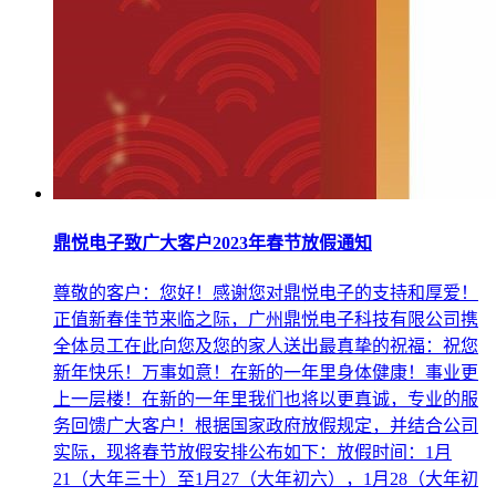
鼎悦电子致广大客户2023年春节放假通知
尊敬的客户：您好！感谢您对鼎悦电子的支持和厚爱！
正值新春佳节来临之际，广州鼎悦电子科技有限公司携
全体员工在此向您及您的家人送出最真挚的祝福：祝您
新年快乐！万事如意！在新的一年里身体健康！事业更
上一层楼！在新的一年里我们也将以更真诚，专业的服
务回馈广大客户！根据国家政府放假规定，并结合公司
实际，现将春节放假安排公布如下：放假时间：1月
21（大年三十）至1月27（大年初六），1月28（大年初