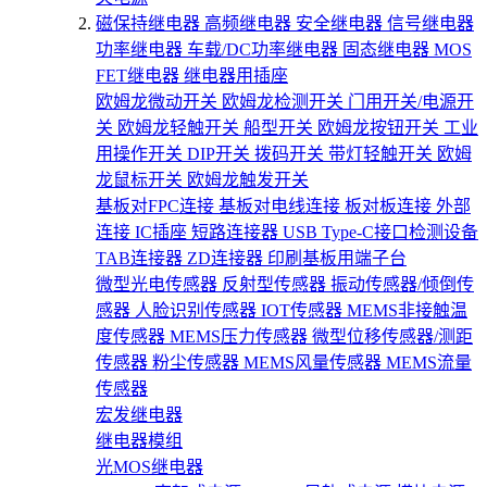
磁保持继电器
高频继电器
安全继电器
信号继电器
功率继电器
车载/DC功率继电器
固态继电器
MOS
FET继电器
继电器用插座
欧姆龙微动开关
欧姆龙检测开关
门用开关/电源开
关
欧姆龙轻触开关
船型开关
欧姆龙按钮开关
工业
用操作开关
DIP开关
拨码开关
带灯轻触开关
欧姆
龙鼠标开关
欧姆龙触发开关
基板对FPC连接
基板对电线连接
板对板连接
外部
连接
IC插座
短路连接器
USB Type-C接口检测设备
TAB连接器
ZD连接器
印刷基板用端子台
微型光电传感器
反射型传感器
振动传感器/倾倒传
感器
人脸识别传感器
IOT传感器
MEMS非接触温
度传感器
MEMS压力传感器
微型位移传感器/测距
传感器
粉尘传感器
MEMS风量传感器
MEMS流量
传感器
宏发继电器
继电器模组
光MOS继电器