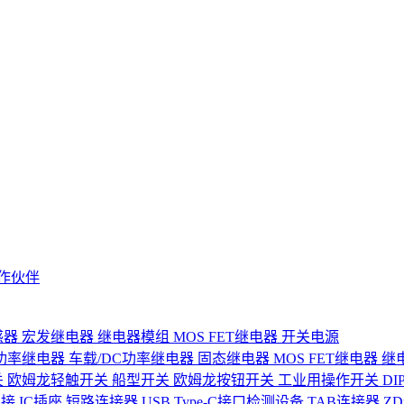
作伙伴
感器
宏发继电器
继电器模组
MOS FET继电器
开关电源
功率继电器
车载/DC功率继电器
固态继电器
MOS FET继电器
继
关
欧姆龙轻触开关
船型开关
欧姆龙按钮开关
工业用操作开关
D
连接
IC插座
短路连接器
USB Type-C接口检测设备
TAB连接器
Z