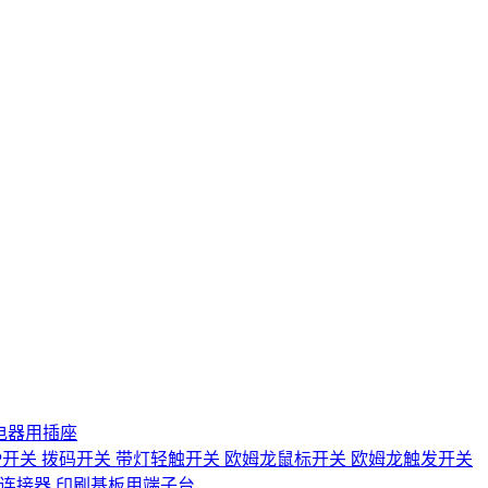
电器用插座
IP开关
拨码开关
带灯轻触开关
欧姆龙鼠标开关
欧姆龙触发开关
D连接器
印刷基板用端子台