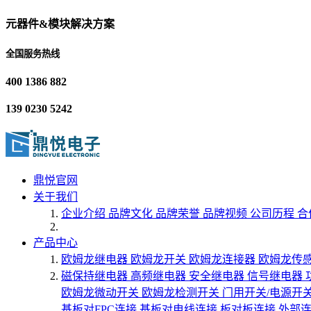
元器件&模块解决方案
全国服务热线
400 1386 882
139 0230 5242
鼎悦官网
关于我们
企业介绍
品牌文化
品牌荣誉
品牌视频
公司历程
合
产品中心
欧姆龙继电器
欧姆龙开关
欧姆龙连接器
欧姆龙传
磁保持继电器
高频继电器
安全继电器
信号继电器
欧姆龙微动开关
欧姆龙检测开关
门用开关/电源开
基板对FPC连接
基板对电线连接
板对板连接
外部