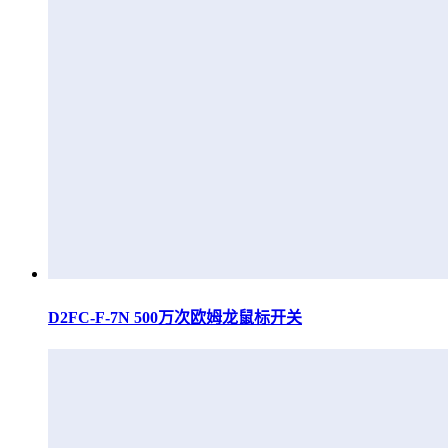
D2FC-F-7N 500万次欧姆龙鼠标开关