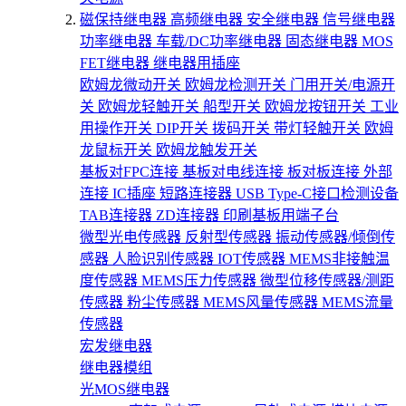
磁保持继电器
高频继电器
安全继电器
信号继电器
功率继电器
车载/DC功率继电器
固态继电器
MOS
FET继电器
继电器用插座
欧姆龙微动开关
欧姆龙检测开关
门用开关/电源开
关
欧姆龙轻触开关
船型开关
欧姆龙按钮开关
工业
用操作开关
DIP开关
拨码开关
带灯轻触开关
欧姆
龙鼠标开关
欧姆龙触发开关
基板对FPC连接
基板对电线连接
板对板连接
外部
连接
IC插座
短路连接器
USB Type-C接口检测设备
TAB连接器
ZD连接器
印刷基板用端子台
微型光电传感器
反射型传感器
振动传感器/倾倒传
感器
人脸识别传感器
IOT传感器
MEMS非接触温
度传感器
MEMS压力传感器
微型位移传感器/测距
传感器
粉尘传感器
MEMS风量传感器
MEMS流量
传感器
宏发继电器
继电器模组
光MOS继电器