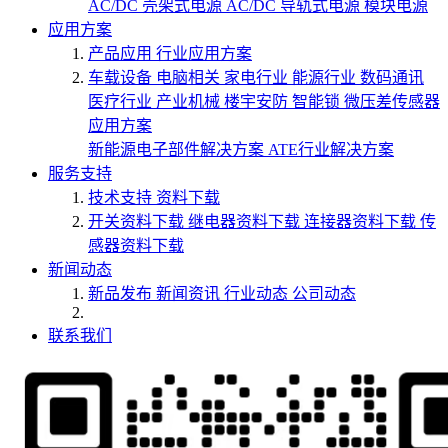
AC/DC 壳架式电源
AC/DC 导轨式电源
模块电源
应用方案
产品应用
行业应用方案
车载设备
电脑相关
家电行业
能源行业
数码通讯
医疗行业
产业机械
楼宇安防
智能锁
微压差传感器
应用方案
新能源电子部件解决方案
ATE行业解决方案
服务支持
技术支持
资料下载
开关资料下载
继电器资料下载
连接器资料下载
传
感器资料下载
新闻动态
新品发布
新闻资讯
行业动态
公司动态
联系我们