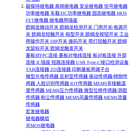
磁保持继电器
高频继电器
安全继电器
信号继电器
功率继电器
车载/DC功率继电器
固态继电器
MOS
FET继电器
继电器用插座
欧姆龙微动开关
欧姆龙检测开关
门用开关/电源开
关
欧姆龙轻触开关
船型开关
欧姆龙按钮开关
工业
用操作开关
DIP开关
拨码开关
带灯轻触开关
欧姆
龙鼠标开关
欧姆龙触发开关
基板对FPC连接
基板对电线连接
板对板连接
外部
连接
IC插座
短路连接器
USB Type-C接口检测设备
TAB连接器
ZD连接器
印刷基板用端子台
微型光电传感器
反射型传感器
振动传感器/倾倒传
感器
人脸识别传感器
IOT传感器
MEMS非接触温
度传感器
MEMS压力传感器
微型位移传感器/测距
传感器
粉尘传感器
MEMS风量传感器
MEMS流量
传感器
宏发继电器
继电器模组
光MOS继电器