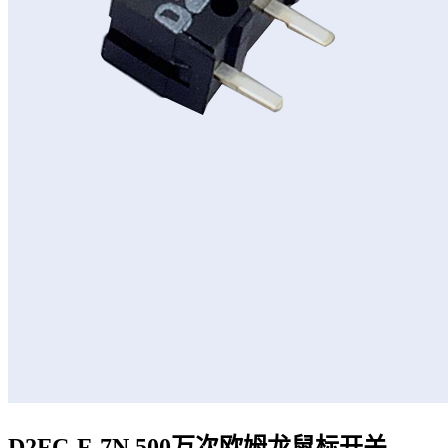
D2FC-F-7N 500万次欧姆龙鼠标开关