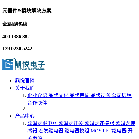
元器件&模块解决方案
全国服务热线
400 1386 882
139 0230 5242
鼎悦官网
关于我们
企业介绍
品牌文化
品牌荣誉
品牌视频
公司历程
合作伙伴
产品中心
欧姆龙继电器
欧姆龙开关
欧姆龙连接器
欧姆龙传
感器
宏发继电器
继电器模组
MOS FET继电器
开
关电源