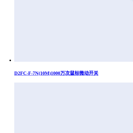
D2FC-F-7N(10M)1000万次鼠标微动开关