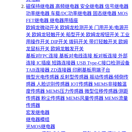
磁保持继电器
高频继电器
安全继电器
信号继电器
功率继电器
车载/DC功率继电器
固态继电器
MOS
FET继电器
继电器用插座
欧姆龙微动开关
欧姆龙检测开关
门用开关/电源开
关
欧姆龙轻触开关
船型开关
欧姆龙按钮开关
工业
用操作开关
DIP开关
拨码开关
带灯轻触开关
欧姆
龙鼠标开关
欧姆龙触发开关
基板对FPC连接
基板对电线连接
板对板连接
外部
连接
IC插座
短路连接器
USB Type-C接口检测设备
TAB连接器
ZD连接器
印刷基板用端子台
微型光电传感器
反射型传感器
振动传感器/倾倒传
感器
人脸识别传感器
IOT传感器
MEMS非接触温
度传感器
MEMS压力传感器
微型位移传感器/测距
传感器
粉尘传感器
MEMS风量传感器
MEMS流量
传感器
宏发继电器
继电器模组
光MOS继电器