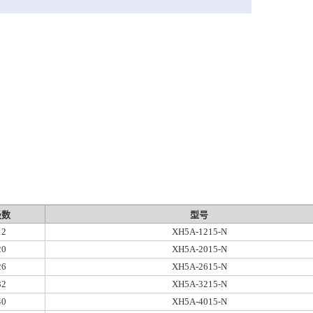
极数
型号
12
XH5A-1215-N
20
XH5A-2015-N
26
XH5A-2615-N
32
XH5A-3215-N
40
XH5A-4015-N