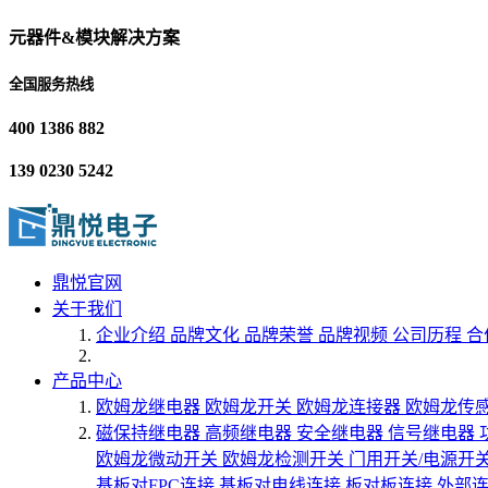
元器件&模块解决方案
全国服务热线
400 1386 882
139 0230 5242
鼎悦官网
关于我们
企业介绍
品牌文化
品牌荣誉
品牌视频
公司历程
合
产品中心
欧姆龙继电器
欧姆龙开关
欧姆龙连接器
欧姆龙传
磁保持继电器
高频继电器
安全继电器
信号继电器
欧姆龙微动开关
欧姆龙检测开关
门用开关/电源开
基板对FPC连接
基板对电线连接
板对板连接
外部