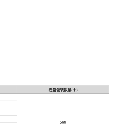
卷盘包装数量(个)
560