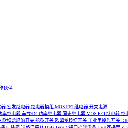
作伙伴
感器
宏发继电器
继电器模组
MOS FET继电器
开关电源
功率继电器
车载/DC功率继电器
固态继电器
MOS FET继电器
继
关
欧姆龙轻触开关
船型开关
欧姆龙按钮开关
工业用操作开关
D
连接
IC插座
短路连接器
USB Type-C接口检测设备
TAB连接器
Z