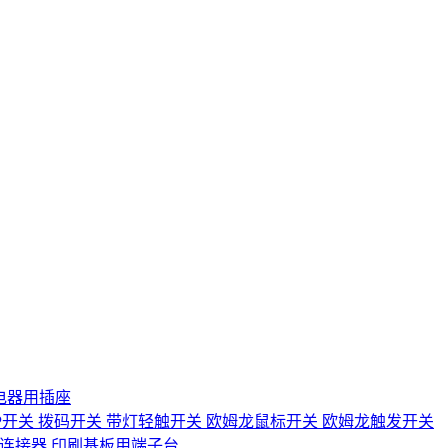
电器用插座
IP开关
拨码开关
带灯轻触开关
欧姆龙鼠标开关
欧姆龙触发开关
D连接器
印刷基板用端子台