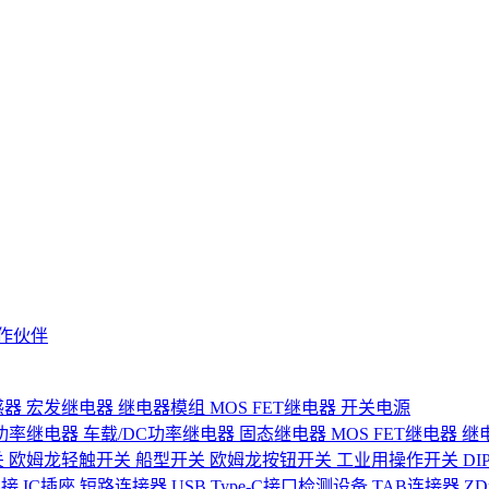
作伙伴
感器
宏发继电器
继电器模组
MOS FET继电器
开关电源
功率继电器
车载/DC功率继电器
固态继电器
MOS FET继电器
继
关
欧姆龙轻触开关
船型开关
欧姆龙按钮开关
工业用操作开关
D
连接
IC插座
短路连接器
USB Type-C接口检测设备
TAB连接器
Z