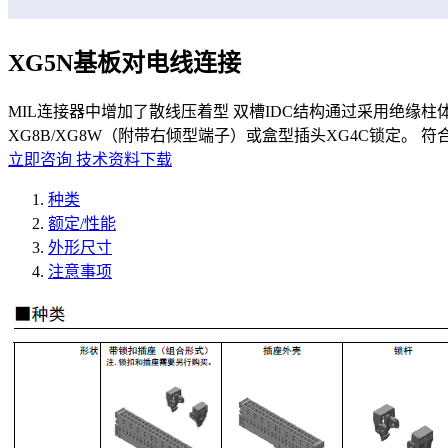
XG5N基板对电线连接
MIL连接器中增加了散线压着型 双槽IDC结构通过采用绝缘
XG8B/XG8W（附带右倾型端子）或盒型插头XG4C锁定。 符合
立即咨询
技术资料下载
种类
额定/性能
外形尺寸
注意事项