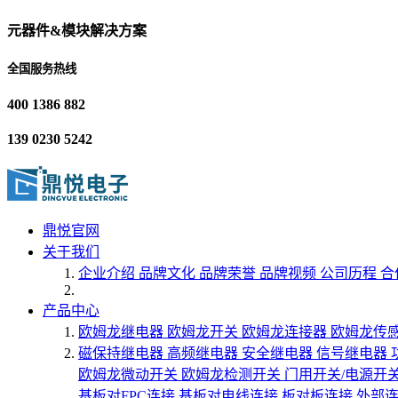
元器件&模块解决方案
全国服务热线
400 1386 882
139 0230 5242
鼎悦官网
关于我们
企业介绍
品牌文化
品牌荣誉
品牌视频
公司历程
合
产品中心
欧姆龙继电器
欧姆龙开关
欧姆龙连接器
欧姆龙传
磁保持继电器
高频继电器
安全继电器
信号继电器
欧姆龙微动开关
欧姆龙检测开关
门用开关/电源开
基板对FPC连接
基板对电线连接
板对板连接
外部