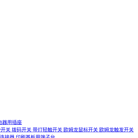
电器用插座
IP开关
拨码开关
带灯轻触开关
欧姆龙鼠标开关
欧姆龙触发开关
D连接器
印刷基板用端子台