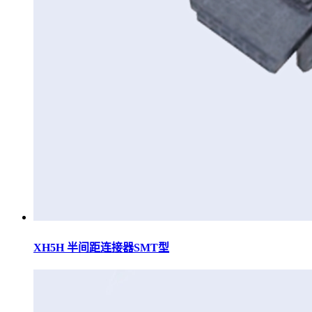
XH5H 半间距连接器SMT型