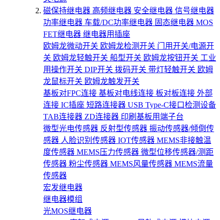
磁保持继电器
高频继电器
安全继电器
信号继电器
功率继电器
车载/DC功率继电器
固态继电器
MOS
FET继电器
继电器用插座
欧姆龙微动开关
欧姆龙检测开关
门用开关/电源开
关
欧姆龙轻触开关
船型开关
欧姆龙按钮开关
工业
用操作开关
DIP开关
拨码开关
带灯轻触开关
欧姆
龙鼠标开关
欧姆龙触发开关
基板对FPC连接
基板对电线连接
板对板连接
外部
连接
IC插座
短路连接器
USB Type-C接口检测设备
TAB连接器
ZD连接器
印刷基板用端子台
微型光电传感器
反射型传感器
振动传感器/倾倒传
感器
人脸识别传感器
IOT传感器
MEMS非接触温
度传感器
MEMS压力传感器
微型位移传感器/测距
传感器
粉尘传感器
MEMS风量传感器
MEMS流量
传感器
宏发继电器
继电器模组
光MOS继电器