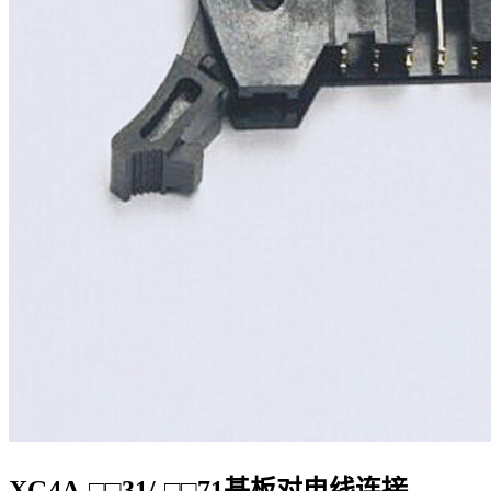
XG4A-□□31/-□□71基板对电线连接