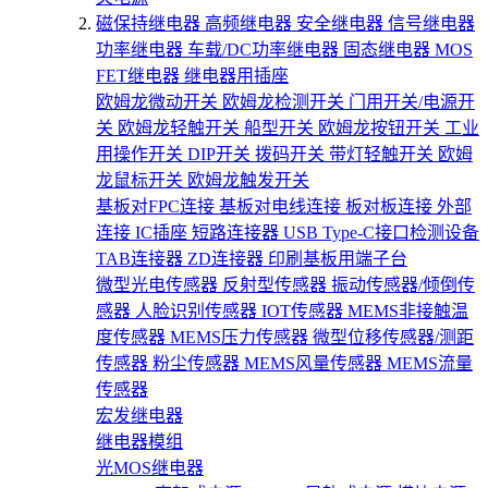
磁保持继电器
高频继电器
安全继电器
信号继电器
功率继电器
车载/DC功率继电器
固态继电器
MOS
FET继电器
继电器用插座
欧姆龙微动开关
欧姆龙检测开关
门用开关/电源开
关
欧姆龙轻触开关
船型开关
欧姆龙按钮开关
工业
用操作开关
DIP开关
拨码开关
带灯轻触开关
欧姆
龙鼠标开关
欧姆龙触发开关
基板对FPC连接
基板对电线连接
板对板连接
外部
连接
IC插座
短路连接器
USB Type-C接口检测设备
TAB连接器
ZD连接器
印刷基板用端子台
微型光电传感器
反射型传感器
振动传感器/倾倒传
感器
人脸识别传感器
IOT传感器
MEMS非接触温
度传感器
MEMS压力传感器
微型位移传感器/测距
传感器
粉尘传感器
MEMS风量传感器
MEMS流量
传感器
宏发继电器
继电器模组
光MOS继电器