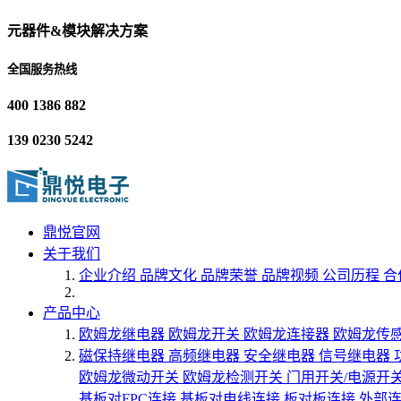
元器件&模块解决方案
全国服务热线
400 1386 882
139 0230 5242
鼎悦官网
关于我们
企业介绍
品牌文化
品牌荣誉
品牌视频
公司历程
合
产品中心
欧姆龙继电器
欧姆龙开关
欧姆龙连接器
欧姆龙传
磁保持继电器
高频继电器
安全继电器
信号继电器
欧姆龙微动开关
欧姆龙检测开关
门用开关/电源开
基板对FPC连接
基板对电线连接
板对板连接
外部