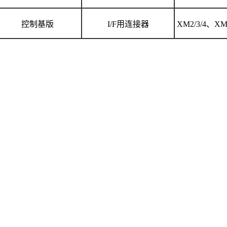
控制基版
I/F用连接器
XM2/3/4、XM