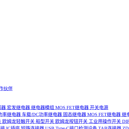
作伙伴
感器
宏发继电器
继电器模组
MOS FET继电器
开关电源
功率继电器
车载/DC功率继电器
固态继电器
MOS FET继电器
继
关
欧姆龙轻触开关
船型开关
欧姆龙按钮开关
工业用操作开关
D
连接
IC插座
短路连接器
USB Type-C接口检测设备
TAB连接器
Z