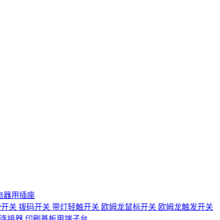
电器用插座
IP开关
拨码开关
带灯轻触开关
欧姆龙鼠标开关
欧姆龙触发开关
D连接器
印刷基板用端子台