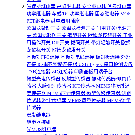
磁保持继电器
高频继电器
安全继电器
信号继电器
功率继电器
车载/DC功率继电器
固态继电器
MOS
FET继电器
继电器用插座
欧姆龙微动开关
欧姆龙检测开关
门用开关/电源开
关
欧姆龙轻触开关
船型开关
欧姆龙按钮开关
工业
用操作开关
DIP开关
拨码开关
带灯轻触开关
欧姆
龙鼠标开关
欧姆龙触发开关
基板对FPC连接
基板对电线连接
板对板连接
外部
连接
IC插座
短路连接器
USB Type-C接口检测设备
TAB连接器
ZD连接器
印刷基板用端子台
微型光电传感器
反射型传感器
振动传感器/倾倒传
感器
人脸识别传感器
IOT传感器
MEMS非接触温
度传感器
MEMS压力传感器
微型位移传感器/测距
传感器
粉尘传感器
MEMS风量传感器
MEMS流量
传感器
宏发继电器
继电器模组
光MOS继电器