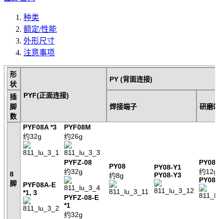
种类
额定/性能
外形尺寸
注意事项
形
PY (背面连接)
状
PYF(正面连接)
插
脚
焊接端子
研磨
数
PYF08A *3
PYF08M
约32g
约26g
PYFZ-08
PY08
PY08
PY08-Y1
约32g
约12g
8
PY08-Y3
约8g
PY08
脚
PYF08A-E
*1, 3
PYFZ-08-E
*1
约32g