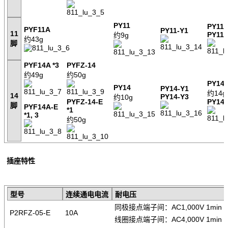
PY11
PY11
PYF11A
PY11-Y1
11
PY11
约9g
约43g
脚
PYF14A *3
PYFZ-14
约49g
约50g
PY14
PY14
PY14-Y1
约14g
14
PY14-Y3
约10g
PYFZ-14-E
PY14
脚
PYF14A-E
*1
*1, 3
约50g
插座特性
型号
连续通电电流
耐电压
同极接点端子间：AC1,000V 1min
P2RFZ-05-E
10A
线圈接点端子间：AC4,000V 1min