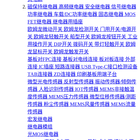
磁保持继电器
高频继电器
安全继电器
信号继电器
功率继电器
车载/DC功率继电器
固态继电器
MOS
FET继电器
继电器用插座
欧姆龙微动开关
欧姆龙检测开关
门用开关/电源开
关
欧姆龙轻触开关
船型开关
欧姆龙按钮开关
工业
用操作开关
DIP开关
拨码开关
带灯轻触开关
欧姆
龙鼠标开关
欧姆龙触发开关
基板对FPC连接
基板对电线连接
板对板连接
外部
连接
IC插座
短路连接器
USB Type-C接口检测设备
TAB连接器
ZD连接器
印刷基板用端子台
微型光电传感器
反射型传感器
振动传感器/倾倒传
感器
人脸识别传感器
IOT传感器
MEMS非接触温
度传感器
MEMS压力传感器
微型位移传感器/测距
传感器
粉尘传感器
MEMS风量传感器
MEMS流量
传感器
宏发继电器
继电器模组
光MOS继电器