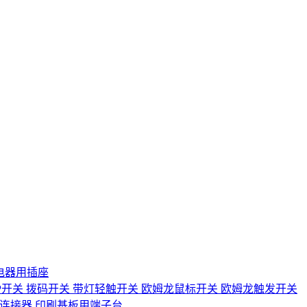
电器用插座
IP开关
拨码开关
带灯轻触开关
欧姆龙鼠标开关
欧姆龙触发开关
D连接器
印刷基板用端子台