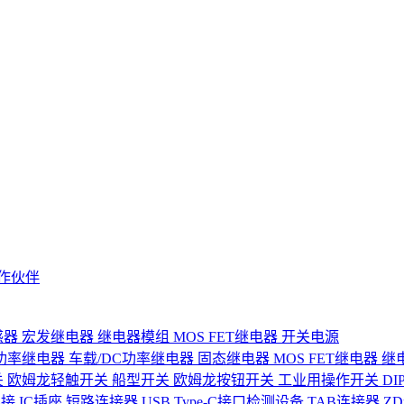
作伙伴
感器
宏发继电器
继电器模组
MOS FET继电器
开关电源
功率继电器
车载/DC功率继电器
固态继电器
MOS FET继电器
继
关
欧姆龙轻触开关
船型开关
欧姆龙按钮开关
工业用操作开关
D
连接
IC插座
短路连接器
USB Type-C接口检测设备
TAB连接器
Z