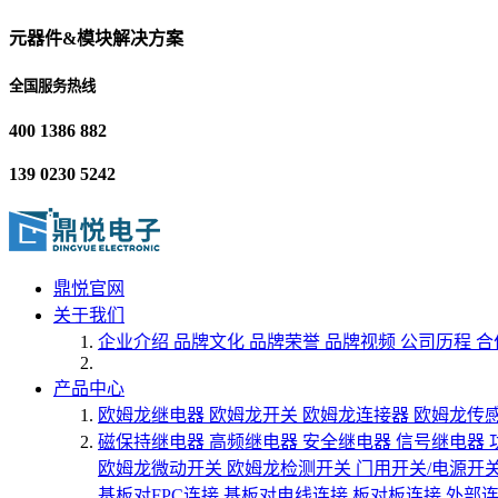
元器件&模块解决方案
全国服务热线
400 1386 882
139 0230 5242
鼎悦官网
关于我们
企业介绍
品牌文化
品牌荣誉
品牌视频
公司历程
合
产品中心
欧姆龙继电器
欧姆龙开关
欧姆龙连接器
欧姆龙传
磁保持继电器
高频继电器
安全继电器
信号继电器
欧姆龙微动开关
欧姆龙检测开关
门用开关/电源开
基板对FPC连接
基板对电线连接
板对板连接
外部