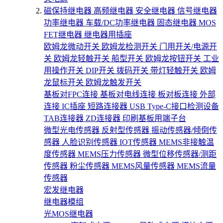
磁保持继电器
高频继电器
安全继电器
信号继电器
功率继电器
车载/DC功率继电器
固态继电器
MOS
FET继电器
继电器用插座
欧姆龙微动开关
欧姆龙检测开关
门用开关/电源开
关
欧姆龙轻触开关
船型开关
欧姆龙按钮开关
工业
用操作开关
DIP开关
拨码开关
带灯轻触开关
欧姆
龙鼠标开关
欧姆龙触发开关
基板对FPC连接
基板对电线连接
板对板连接
外部
连接
IC插座
短路连接器
USB Type-C接口检测设备
TAB连接器
ZD连接器
印刷基板用端子台
微型光电传感器
反射型传感器
振动传感器/倾倒传
感器
人脸识别传感器
IOT传感器
MEMS非接触温
度传感器
MEMS压力传感器
微型位移传感器/测距
传感器
粉尘传感器
MEMS风量传感器
MEMS流量
传感器
宏发继电器
继电器模组
光MOS继电器