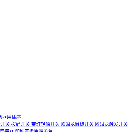
电器用插座
IP开关
拨码开关
带灯轻触开关
欧姆龙鼠标开关
欧姆龙触发开关
D连接器
印刷基板用端子台