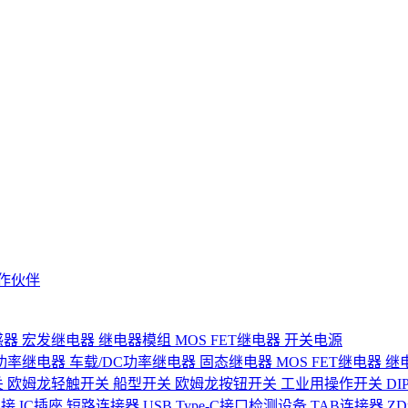
作伙伴
感器
宏发继电器
继电器模组
MOS FET继电器
开关电源
功率继电器
车载/DC功率继电器
固态继电器
MOS FET继电器
继
关
欧姆龙轻触开关
船型开关
欧姆龙按钮开关
工业用操作开关
D
连接
IC插座
短路连接器
USB Type-C接口检测设备
TAB连接器
Z