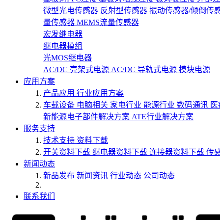
微型光电传感器
反射型传感器
振动传感器/倾倒传
量传感器
MEMS流量传感器
宏发继电器
继电器模组
光MOS继电器
AC/DC 壳架式电源
AC/DC 导轨式电源
模块电源
应用方案
产品应用
行业应用方案
车载设备
电脑相关
家电行业
能源行业
数码通讯
医
新能源电子部件解决方案
ATE行业解决方案
服务支持
技术支持
资料下载
开关资料下载
继电器资料下载
连接器资料下载
传
新闻动态
新品发布
新闻资讯
行业动态
公司动态
联系我们