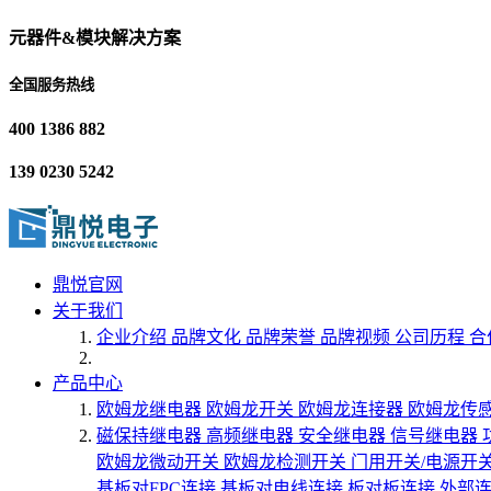
元器件&模块解决方案
全国服务热线
400 1386 882
139 0230 5242
鼎悦官网
关于我们
企业介绍
品牌文化
品牌荣誉
品牌视频
公司历程
合
产品中心
欧姆龙继电器
欧姆龙开关
欧姆龙连接器
欧姆龙传
磁保持继电器
高频继电器
安全继电器
信号继电器
欧姆龙微动开关
欧姆龙检测开关
门用开关/电源开
基板对FPC连接
基板对电线连接
板对板连接
外部