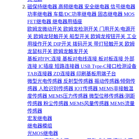
磁保持继电器
高频继电器
安全继电器
信号继电器
功率继电器
车载/DC功率继电器
固态继电器
MOS
FET继电器
继电器用插座
欧姆龙微动开关
欧姆龙检测开关
门用开关/电源开
关
欧姆龙轻触开关
船型开关
欧姆龙按钮开关
工业
用操作开关
DIP开关
拨码开关
带灯轻触开关
欧姆
龙鼠标开关
欧姆龙触发开关
基板对FPC连接
基板对电线连接
板对板连接
外部
连接
IC插座
短路连接器
USB Type-C接口检测设备
TAB连接器
ZD连接器
印刷基板用端子台
微型光电传感器
反射型传感器
振动传感器/倾倒传
感器
人脸识别传感器
IOT传感器
MEMS非接触温
度传感器
MEMS压力传感器
微型位移传感器/测距
传感器
粉尘传感器
MEMS风量传感器
MEMS流量
传感器
宏发继电器
继电器模组
光MOS继电器