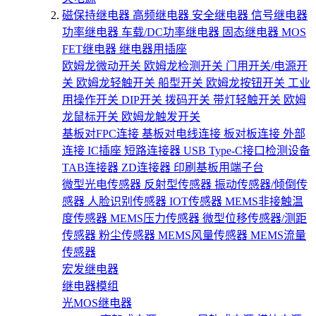
磁保持继电器
高频继电器
安全继电器
信号继电器
功率继电器
车载/DC功率继电器
固态继电器
MOS
FET继电器
继电器用插座
欧姆龙微动开关
欧姆龙检测开关
门用开关/电源开
关
欧姆龙轻触开关
船型开关
欧姆龙按钮开关
工业
用操作开关
DIP开关
拨码开关
带灯轻触开关
欧姆
龙鼠标开关
欧姆龙触发开关
基板对FPC连接
基板对电线连接
板对板连接
外部
连接
IC插座
短路连接器
USB Type-C接口检测设备
TAB连接器
ZD连接器
印刷基板用端子台
微型光电传感器
反射型传感器
振动传感器/倾倒传
感器
人脸识别传感器
IOT传感器
MEMS非接触温
度传感器
MEMS压力传感器
微型位移传感器/测距
传感器
粉尘传感器
MEMS风量传感器
MEMS流量
传感器
宏发继电器
继电器模组
光MOS继电器