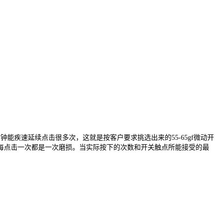
秒钟能疾速延续点击很多次，这就是按客户要求挑选出来的
55-65gf
微动开
每点击一次都是一次磨损。当实际按下的次数和开关触点所能接受的最