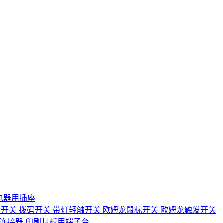
电器用插座
IP开关
拨码开关
带灯轻触开关
欧姆龙鼠标开关
欧姆龙触发开关
D连接器
印刷基板用端子台