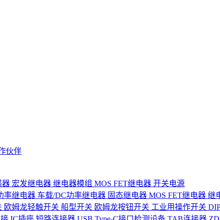
作伙伴
感器
宏发继电器
继电器模组
MOS FET继电器
开关电源
功率继电器
车载/DC功率继电器
固态继电器
MOS FET继电器
继
关
欧姆龙轻触开关
船型开关
欧姆龙按钮开关
工业用操作开关
D
连接
IC插座
短路连接器
USB Type-C接口检测设备
TAB连接器
Z