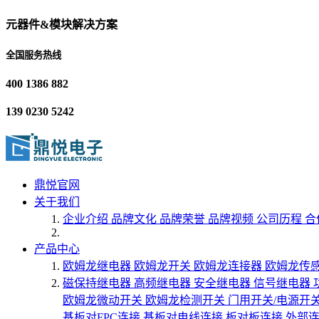
元器件&模块解决方案
全国服务热线
400 1386 882
139 0230 5242
鼎悦官网
关于我们
企业介绍
品牌文化
品牌荣誉
品牌视频
公司历程
合
产品中心
欧姆龙继电器
欧姆龙开关
欧姆龙连接器
欧姆龙传
磁保持继电器
高频继电器
安全继电器
信号继电器
欧姆龙微动开关
欧姆龙检测开关
门用开关/电源开
基板对FPC连接
基板对电线连接
板对板连接
外部