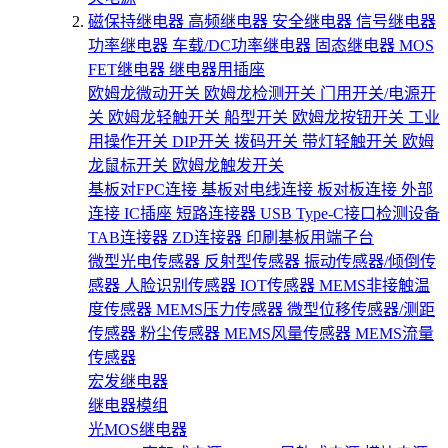
磁保持继电器
高频继电器
安全继电器
信号继电器
功率继电器
车载/DC功率继电器
固态继电器
MOS
FET继电器
继电器用插座
欧姆龙微动开关
欧姆龙检测开关
门用开关/电源开
关
欧姆龙轻触开关
船型开关
欧姆龙按钮开关
工业
用操作开关
DIP开关
拨码开关
带灯轻触开关
欧姆
龙鼠标开关
欧姆龙触发开关
基板对FPC连接
基板对电线连接
板对板连接
外部
连接
IC插座
短路连接器
USB Type-C接口检测设备
TAB连接器
ZD连接器
印刷基板用端子台
微型光电传感器
反射型传感器
振动传感器/倾倒传
感器
人脸识别传感器
IOT传感器
MEMS非接触温
度传感器
MEMS压力传感器
微型位移传感器/测距
传感器
粉尘传感器
MEMS风量传感器
MEMS流量
传感器
宏发继电器
继电器模组
光MOS继电器