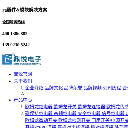
元器件&模块解决方案
全国服务热线
400 1386 882
139 0230 5242
鼎悦官网
关于我们
企业介绍
品牌文化
品牌荣誉
品牌视频
公司历程
合
产品中心
欧姆龙继电器
欧姆龙开关
欧姆龙连接器
欧姆龙传
磁保持继电器
高频继电器
安全继电器
信号继电器
欧姆龙微动开关
欧姆龙检测开关
门用开关/电源开
基板对FPC连接
基板对电线连接
板对板连接
外部