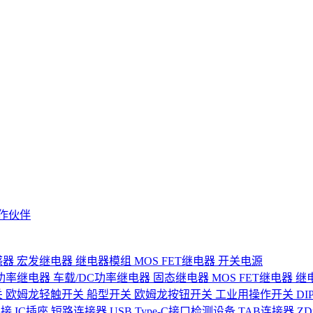
作伙伴
感器
宏发继电器
继电器模组
MOS FET继电器
开关电源
功率继电器
车载/DC功率继电器
固态继电器
MOS FET继电器
继
关
欧姆龙轻触开关
船型开关
欧姆龙按钮开关
工业用操作开关
D
连接
IC插座
短路连接器
USB Type-C接口检测设备
TAB连接器
Z