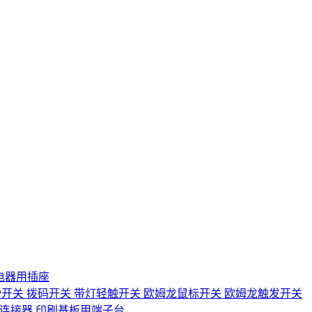
电器用插座
IP开关
拨码开关
带灯轻触开关
欧姆龙鼠标开关
欧姆龙触发开关
D连接器
印刷基板用端子台