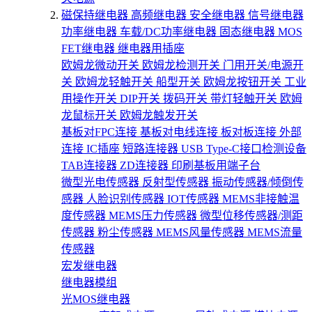
磁保持继电器
高频继电器
安全继电器
信号继电器
功率继电器
车载/DC功率继电器
固态继电器
MOS
FET继电器
继电器用插座
欧姆龙微动开关
欧姆龙检测开关
门用开关/电源开
关
欧姆龙轻触开关
船型开关
欧姆龙按钮开关
工业
用操作开关
DIP开关
拨码开关
带灯轻触开关
欧姆
龙鼠标开关
欧姆龙触发开关
基板对FPC连接
基板对电线连接
板对板连接
外部
连接
IC插座
短路连接器
USB Type-C接口检测设备
TAB连接器
ZD连接器
印刷基板用端子台
微型光电传感器
反射型传感器
振动传感器/倾倒传
感器
人脸识别传感器
IOT传感器
MEMS非接触温
度传感器
MEMS压力传感器
微型位移传感器/测距
传感器
粉尘传感器
MEMS风量传感器
MEMS流量
传感器
宏发继电器
继电器模组
光MOS继电器