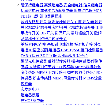
磁保持继电器
高频继电器
安全继电器
信号继电器
功率继电器
车载/DC功率继电器
固态继电器
MOS
FET继电器
继电器用插座
欧姆龙微动开关
欧姆龙检测开关
门用开关/电源开
关
欧姆龙轻触开关
船型开关
欧姆龙按钮开关
工业
用操作开关
DIP开关
拨码开关
带灯轻触开关
欧姆
龙鼠标开关
欧姆龙触发开关
基板对FPC连接
基板对电线连接
板对板连接
外部
连接
IC插座
短路连接器
USB Type-C接口检测设备
TAB连接器
ZD连接器
印刷基板用端子台
微型光电传感器
反射型传感器
振动传感器/倾倒传
感器
人脸识别传感器
IOT传感器
MEMS非接触温
度传感器
MEMS压力传感器
微型位移传感器/测距
传感器
粉尘传感器
MEMS风量传感器
MEMS流量
传感器
宏发继电器
继电器模组
光MOS继电器