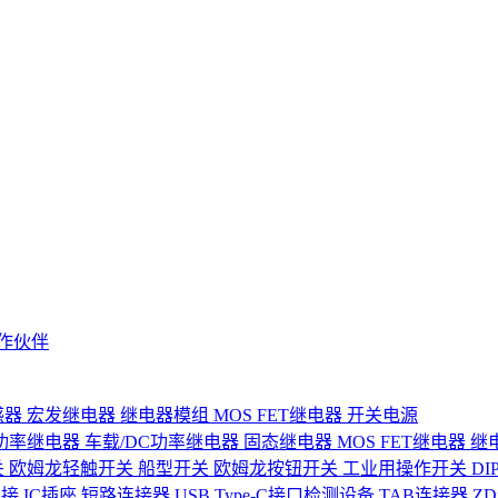
作伙伴
感器
宏发继电器
继电器模组
MOS FET继电器
开关电源
功率继电器
车载/DC功率继电器
固态继电器
MOS FET继电器
继
关
欧姆龙轻触开关
船型开关
欧姆龙按钮开关
工业用操作开关
D
连接
IC插座
短路连接器
USB Type-C接口检测设备
TAB连接器
Z