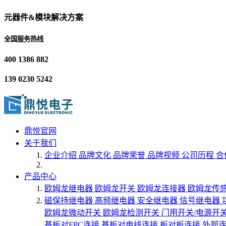
元器件&模块解决方案
全国服务热线
400 1386 882
139 0230 5242
鼎悦官网
关于我们
企业介绍
品牌文化
品牌荣誉
品牌视频
公司历程
合
产品中心
欧姆龙继电器
欧姆龙开关
欧姆龙连接器
欧姆龙传
磁保持继电器
高频继电器
安全继电器
信号继电器
欧姆龙微动开关
欧姆龙检测开关
门用开关/电源开
基板对FPC连接
基板对电线连接
板对板连接
外部