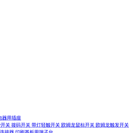
电器用插座
IP开关
拨码开关
带灯轻触开关
欧姆龙鼠标开关
欧姆龙触发开关
D连接器
印刷基板用端子台