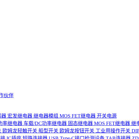
作伙伴
感器
宏发继电器
继电器模组
MOS FET继电器
开关电源
功率继电器
车载/DC功率继电器
固态继电器
MOS FET继电器
继
关
欧姆龙轻触开关
船型开关
欧姆龙按钮开关
工业用操作开关
D
连接
IC插座
短路连接器
USB Type-C接口检测设备
TAB连接器
Z