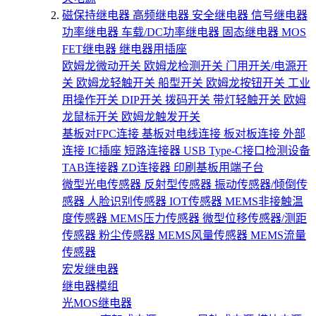
磁保持继电器
高频继电器
安全继电器
信号继电器
功率继电器
车载/DC功率继电器
固态继电器
MOS
FET继电器
继电器用插座
欧姆龙微动开关
欧姆龙检测开关
门用开关/电源开
关
欧姆龙轻触开关
船型开关
欧姆龙按钮开关
工业
用操作开关
DIP开关
拨码开关
带灯轻触开关
欧姆
龙鼠标开关
欧姆龙触发开关
基板对FPC连接
基板对电线连接
板对板连接
外部
连接
IC插座
短路连接器
USB Type-C接口检测设备
TAB连接器
ZD连接器
印刷基板用端子台
微型光电传感器
反射型传感器
振动传感器/倾倒传
感器
人脸识别传感器
IOT传感器
MEMS非接触温
度传感器
MEMS压力传感器
微型位移传感器/测距
传感器
粉尘传感器
MEMS风量传感器
MEMS流量
传感器
宏发继电器
继电器模组
光MOS继电器