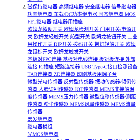
磁保持继电器
高频继电器
安全继电器
信号继电器
功率继电器
车载/DC功率继电器
固态继电器
MOS
FET继电器
继电器用插座
欧姆龙微动开关
欧姆龙检测开关
门用开关/电源开
关
欧姆龙轻触开关
船型开关
欧姆龙按钮开关
工业
用操作开关
DIP开关
拨码开关
带灯轻触开关
欧姆
龙鼠标开关
欧姆龙触发开关
基板对FPC连接
基板对电线连接
板对板连接
外部
连接
IC插座
短路连接器
USB Type-C接口检测设备
TAB连接器
ZD连接器
印刷基板用端子台
微型光电传感器
反射型传感器
振动传感器/倾倒传
感器
人脸识别传感器
IOT传感器
MEMS非接触温
度传感器
MEMS压力传感器
微型位移传感器/测距
传感器
粉尘传感器
MEMS风量传感器
MEMS流量
传感器
宏发继电器
继电器模组
光MOS继电器