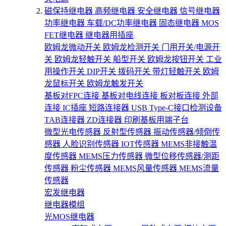
磁保持继电器
高频继电器
安全继电器
信号继电器
功率继电器
车载/DC功率继电器
固态继电器
MOS
FET继电器
继电器用插座
欧姆龙微动开关
欧姆龙检测开关
门用开关/电源开
关
欧姆龙轻触开关
船型开关
欧姆龙按钮开关
工业
用操作开关
DIP开关
拨码开关
带灯轻触开关
欧姆
龙鼠标开关
欧姆龙触发开关
基板对FPC连接
基板对电线连接
板对板连接
外部
连接
IC插座
短路连接器
USB Type-C接口检测设备
TAB连接器
ZD连接器
印刷基板用端子台
微型光电传感器
反射型传感器
振动传感器/倾倒传
感器
人脸识别传感器
IOT传感器
MEMS非接触温
度传感器
MEMS压力传感器
微型位移传感器/测距
传感器
粉尘传感器
MEMS风量传感器
MEMS流量
传感器
宏发继电器
继电器模组
光MOS继电器