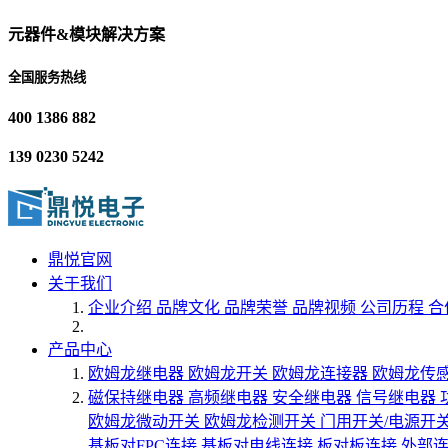
元器件&模块解决方案
全国服务热线
400 1386 882
139 0230 5242
鼎悦官网
关于我们
企业介绍
品牌文化
品牌荣誉
品牌视频
公司历程
合
产品中心
欧姆龙继电器
欧姆龙开关
欧姆龙连接器
欧姆龙传
磁保持继电器
高频继电器
安全继电器
信号继电器
欧姆龙微动开关
欧姆龙检测开关
门用开关/电源开
基板对FPC连接
基板对电线连接
板对板连接
外部