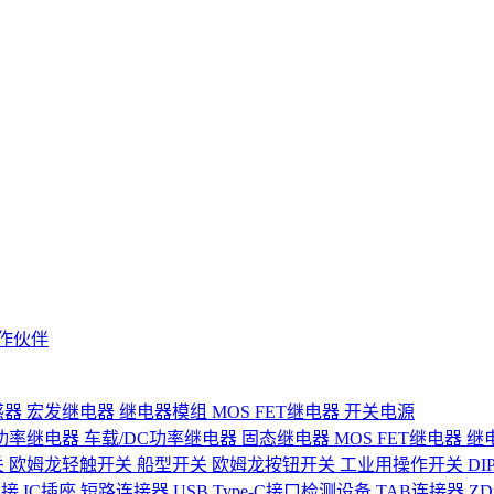
作伙伴
感器
宏发继电器
继电器模组
MOS FET继电器
开关电源
功率继电器
车载/DC功率继电器
固态继电器
MOS FET继电器
继
关
欧姆龙轻触开关
船型开关
欧姆龙按钮开关
工业用操作开关
D
连接
IC插座
短路连接器
USB Type-C接口检测设备
TAB连接器
Z