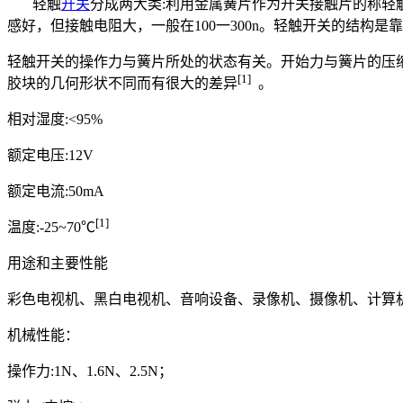
轻触
开关
分成两大类:利用金属簧片作为开关接触片的称轻
感好，但接触电阻大，一般在100一300n。轻触开关的结构
轻触开关的操作力与簧片所处的状态有关。开始力与簧片的压缩
[1]
胶块的几何形状不同而有很大的差异
。
相对湿度:<95%
额定电压:12V
额定电流:50mA
[1]
温度:-25~70℃
用途和主要性能
彩色电视机、黑白电视机、音响设备、录像机、摄像机、计算
机械性能：
操作力:1N、1.6N、2.5N；