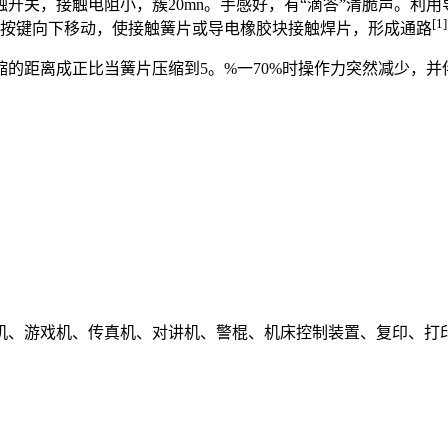
触开关，接触电阻小，簇20mn。手感好，有“滴答”清脆声。利
[1]
是靠按键向下移动，使接触簧片或导电橡胶块接触焊片，形成通路
的距离成正比当簧片压缩到5。%一70%时操作力突然减少，并
机、游戏机、传真机、对讲机、警棍、机床控制装置、复印、打