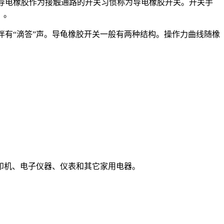
用导电橡胶作为接触通路的开关习惯称为导电橡胶开关。开关手
。
伴有“滴答”声。导龟橡胶开关一般有两种结构。操作力曲线随橡
印机、电子仪器、仪表和其它家用电器。