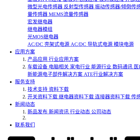
微型光电传感器
反射型传感器
振动传感器/倾倒传
量传感器
MEMS流量传感器
宏发继电器
继电器模组
光MOS继电器
AC/DC 壳架式电源
AC/DC 导轨式电源
模块电源
应用方案
产品应用
行业应用方案
车载设备
电脑相关
家电行业
能源行业
数码通讯
医
新能源电子部件解决方案
ATE行业解决方案
服务支持
技术支持
资料下载
开关资料下载
继电器资料下载
连接器资料下载
传
新闻动态
新品发布
新闻资讯
行业动态
公司动态
联系我们