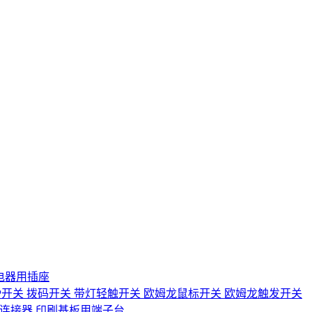
电器用插座
IP开关
拨码开关
带灯轻触开关
欧姆龙鼠标开关
欧姆龙触发开关
D连接器
印刷基板用端子台