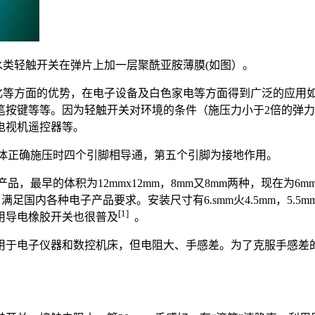
类轻触开关在弹片上加一层聚酰亚胺薄膜(如图）。
化等方面的优势，在电子设备及白色家电等方面得到广泛的应用
笔按键等等。因为轻触开关对环境的条件（施压力小于2倍的弹力
电视机遥控器等。
体正确施压时四个引脚相导通，第五个引脚为接地作用。
，最早的体积为12mmx12mm，8mm又8mm两种，现在为6
足国内各种电子产品要求。安装尺寸有6.smm火4.5mm，5.5mm又
[1]
用导电橡胶开关也很普及
。
用于电子仪器和数控机床，但电阻大、手感差。为了克服手感差