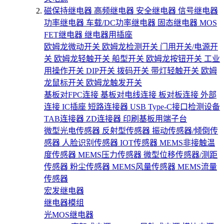
磁保持继电器
高频继电器
安全继电器
信号继电器
功率继电器
车载/DC功率继电器
固态继电器
MOS
FET继电器
继电器用插座
欧姆龙微动开关
欧姆龙检测开关
门用开关/电源开
关
欧姆龙轻触开关
船型开关
欧姆龙按钮开关
工业
用操作开关
DIP开关
拨码开关
带灯轻触开关
欧姆
龙鼠标开关
欧姆龙触发开关
基板对FPC连接
基板对电线连接
板对板连接
外部
连接
IC插座
短路连接器
USB Type-C接口检测设备
TAB连接器
ZD连接器
印刷基板用端子台
微型光电传感器
反射型传感器
振动传感器/倾倒传
感器
人脸识别传感器
IOT传感器
MEMS非接触温
度传感器
MEMS压力传感器
微型位移传感器/测距
传感器
粉尘传感器
MEMS风量传感器
MEMS流量
传感器
宏发继电器
继电器模组
光MOS继电器