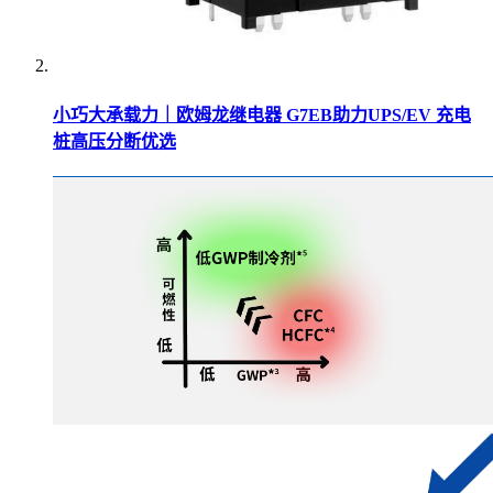
小巧大承载力｜欧姆龙继电器 G7EB助力UPS/EV 充电
桩高压分断优选