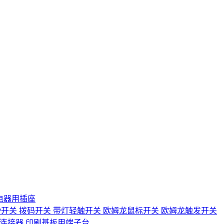
电器用插座
IP开关
拨码开关
带灯轻触开关
欧姆龙鼠标开关
欧姆龙触发开关
D连接器
印刷基板用端子台