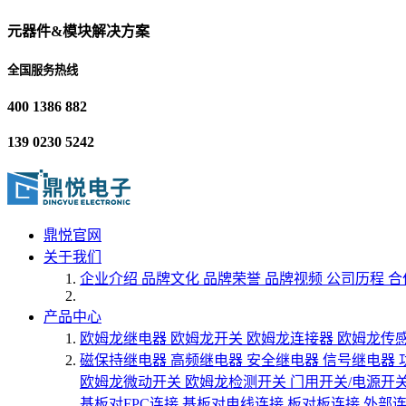
元器件&模块解决方案
全国服务热线
400 1386 882
139 0230 5242
鼎悦官网
关于我们
企业介绍
品牌文化
品牌荣誉
品牌视频
公司历程
合
产品中心
欧姆龙继电器
欧姆龙开关
欧姆龙连接器
欧姆龙传
磁保持继电器
高频继电器
安全继电器
信号继电器
欧姆龙微动开关
欧姆龙检测开关
门用开关/电源开
基板对FPC连接
基板对电线连接
板对板连接
外部