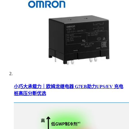
小巧大承载力｜欧姆龙继电器 G7EB助力UPS/EV 充电
桩高压分断优选