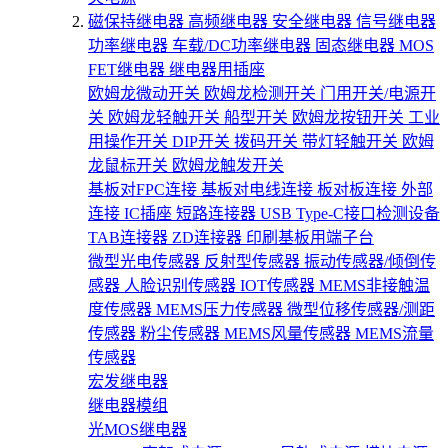
磁保持继电器
高频继电器
安全继电器
信号继电器
功率继电器
车载/DC功率继电器
固态继电器
MOS
FET继电器
继电器用插座
欧姆龙微动开关
欧姆龙检测开关
门用开关/电源开
关
欧姆龙轻触开关
船型开关
欧姆龙按钮开关
工业
用操作开关
DIP开关
拨码开关
带灯轻触开关
欧姆
龙鼠标开关
欧姆龙触发开关
基板对FPC连接
基板对电线连接
板对板连接
外部
连接
IC插座
短路连接器
USB Type-C接口检测设备
TAB连接器
ZD连接器
印刷基板用端子台
微型光电传感器
反射型传感器
振动传感器/倾倒传
感器
人脸识别传感器
IOT传感器
MEMS非接触温
度传感器
MEMS压力传感器
微型位移传感器/测距
传感器
粉尘传感器
MEMS风量传感器
MEMS流量
传感器
宏发继电器
继电器模组
光MOS继电器