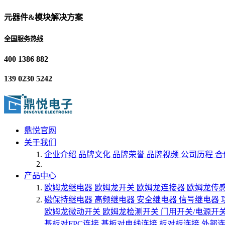
元器件&模块解决方案
全国服务热线
400 1386 882
139 0230 5242
鼎悦官网
关于我们
企业介绍
品牌文化
品牌荣誉
品牌视频
公司历程
合
产品中心
欧姆龙继电器
欧姆龙开关
欧姆龙连接器
欧姆龙传
磁保持继电器
高频继电器
安全继电器
信号继电器
欧姆龙微动开关
欧姆龙检测开关
门用开关/电源开
基板对FPC连接
基板对电线连接
板对板连接
外部