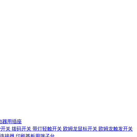
电器用插座
IP开关
拨码开关
带灯轻触开关
欧姆龙鼠标开关
欧姆龙触发开关
D连接器
印刷基板用端子台