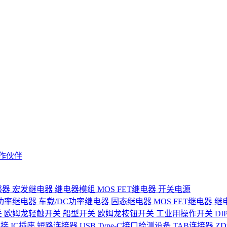
作伙伴
感器
宏发继电器
继电器模组
MOS FET继电器
开关电源
功率继电器
车载/DC功率继电器
固态继电器
MOS FET继电器
继
关
欧姆龙轻触开关
船型开关
欧姆龙按钮开关
工业用操作开关
D
连接
IC插座
短路连接器
USB Type-C接口检测设备
TAB连接器
Z