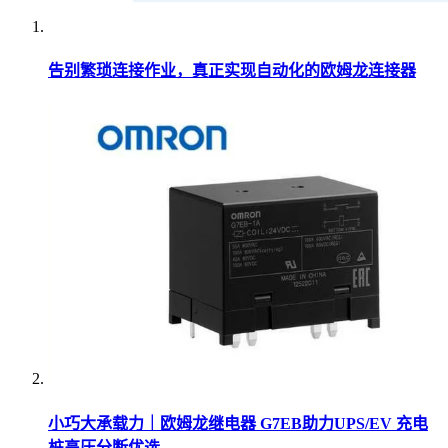
告别繁琐连接作业，真正实现自动化的欧姆龙连接器
小巧大承载力｜欧姆龙继电器 G7EB助力UPS/EV 充电
桩高压分断优选