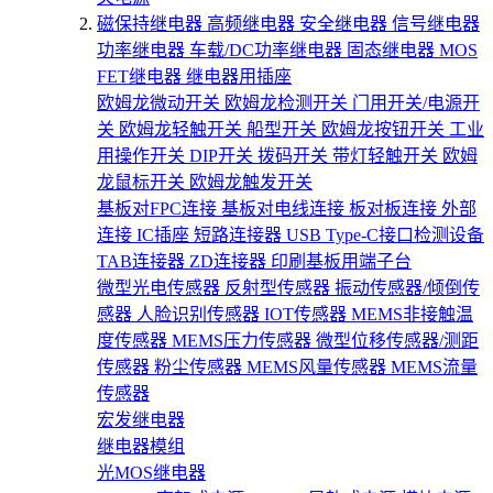
磁保持继电器
高频继电器
安全继电器
信号继电器
功率继电器
车载/DC功率继电器
固态继电器
MOS
FET继电器
继电器用插座
欧姆龙微动开关
欧姆龙检测开关
门用开关/电源开
关
欧姆龙轻触开关
船型开关
欧姆龙按钮开关
工业
用操作开关
DIP开关
拨码开关
带灯轻触开关
欧姆
龙鼠标开关
欧姆龙触发开关
基板对FPC连接
基板对电线连接
板对板连接
外部
连接
IC插座
短路连接器
USB Type-C接口检测设备
TAB连接器
ZD连接器
印刷基板用端子台
微型光电传感器
反射型传感器
振动传感器/倾倒传
感器
人脸识别传感器
IOT传感器
MEMS非接触温
度传感器
MEMS压力传感器
微型位移传感器/测距
传感器
粉尘传感器
MEMS风量传感器
MEMS流量
传感器
宏发继电器
继电器模组
光MOS继电器