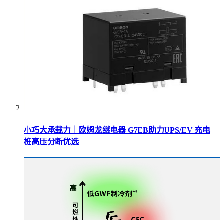
小巧大承载力｜欧姆龙继电器 G7EB助力UPS/EV 充电
桩高压分断优选