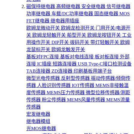
磁保持继电器
高频继电器
安全继电器
信号继电器
功率继电器
车载/DC功率继电器
固态继电器
MOS
FET继电器
继电器用插座
欧姆龙微动开关
欧姆龙检测开关
门用开关/电源开
关
欧姆龙轻触开关
船型开关
欧姆龙按钮开关
工业
用操作开关
DIP开关
拨码开关
带灯轻触开关
欧姆
龙鼠标开关
欧姆龙触发开关
基板对FPC连接
基板对电线连接
板对板连接
外部
连接
IC插座
短路连接器
USB Type-C接口检测设备
TAB连接器
ZD连接器
印刷基板用端子台
微型光电传感器
反射型传感器
振动传感器/倾倒传
感器
人脸识别传感器
IOT传感器
MEMS非接触温
度传感器
MEMS压力传感器
微型位移传感器/测距
传感器
粉尘传感器
MEMS风量传感器
MEMS流量
传感器
宏发继电器
继电器模组
光MOS继电器