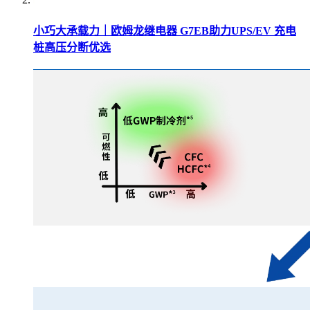
小巧大承载力｜欧姆龙继电器 G7EB助力UPS/EV 充电
桩高压分断优选