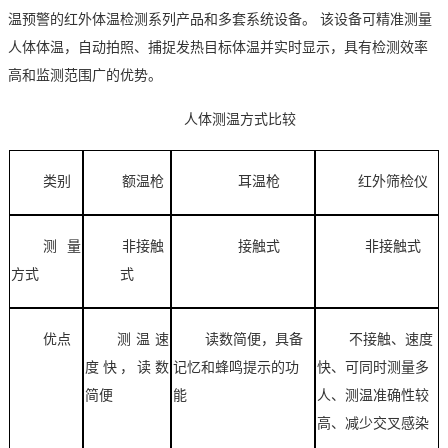
温预警的红外体温检测系列产品和多套系统设备。
该设备可精准测量
人体体温，自动拍照、捕捉发热目标体温并实时显示，具有检测效率
高和监测范围广的优势。
人体测温方式比较
类别
额温枪
耳温枪
红外筛检仪
测量
非接触
接触式
非接触式
方式
式
优点
测温速
读数简便，具备
不接触、速度
度快，读数
记忆和蜂鸣提示的功
快、可同时测量多
简便
能
人、测温准确性较
高、减少交叉感染