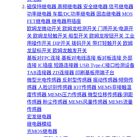
磁保持继电器
高频继电器
安全继电器
信号继电器
功率继电器
车载/DC功率继电器
固态继电器
MOS
FET继电器
继电器用插座
欧姆龙微动开关
欧姆龙检测开关
门用开关/电源开
关
欧姆龙轻触开关
船型开关
欧姆龙按钮开关
工业
用操作开关
DIP开关
拨码开关
带灯轻触开关
欧姆
龙鼠标开关
欧姆龙触发开关
基板对FPC连接
基板对电线连接
板对板连接
外部
连接
IC插座
短路连接器
USB Type-C接口检测设备
TAB连接器
ZD连接器
印刷基板用端子台
微型光电传感器
反射型传感器
振动传感器/倾倒传
感器
人脸识别传感器
IOT传感器
MEMS非接触温
度传感器
MEMS压力传感器
微型位移传感器/测距
传感器
粉尘传感器
MEMS风量传感器
MEMS流量
传感器
宏发继电器
继电器模组
光MOS继电器