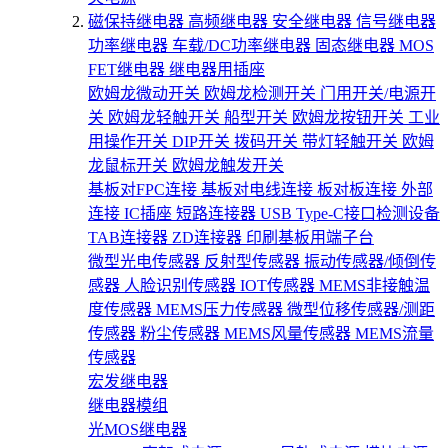
磁保持继电器
高频继电器
安全继电器
信号继电器
功率继电器
车载/DC功率继电器
固态继电器
MOS
FET继电器
继电器用插座
欧姆龙微动开关
欧姆龙检测开关
门用开关/电源开
关
欧姆龙轻触开关
船型开关
欧姆龙按钮开关
工业
用操作开关
DIP开关
拨码开关
带灯轻触开关
欧姆
龙鼠标开关
欧姆龙触发开关
基板对FPC连接
基板对电线连接
板对板连接
外部
连接
IC插座
短路连接器
USB Type-C接口检测设备
TAB连接器
ZD连接器
印刷基板用端子台
微型光电传感器
反射型传感器
振动传感器/倾倒传
感器
人脸识别传感器
IOT传感器
MEMS非接触温
度传感器
MEMS压力传感器
微型位移传感器/测距
传感器
粉尘传感器
MEMS风量传感器
MEMS流量
传感器
宏发继电器
继电器模组
光MOS继电器