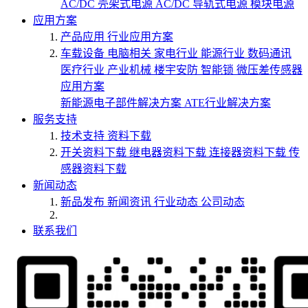
AC/DC 壳架式电源
AC/DC 导轨式电源
模块电源
应用方案
产品应用
行业应用方案
车载设备
电脑相关
家电行业
能源行业
数码通讯
医疗行业
产业机械
楼宇安防
智能锁
微压差传感器
应用方案
新能源电子部件解决方案
ATE行业解决方案
服务支持
技术支持
资料下载
开关资料下载
继电器资料下载
连接器资料下载
传
感器资料下载
新闻动态
新品发布
新闻资讯
行业动态
公司动态
联系我们