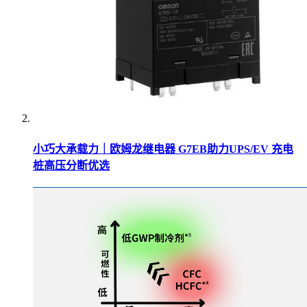
小巧大承载力｜欧姆龙继电器 G7EB助力UPS/EV 充电
桩高压分断优选