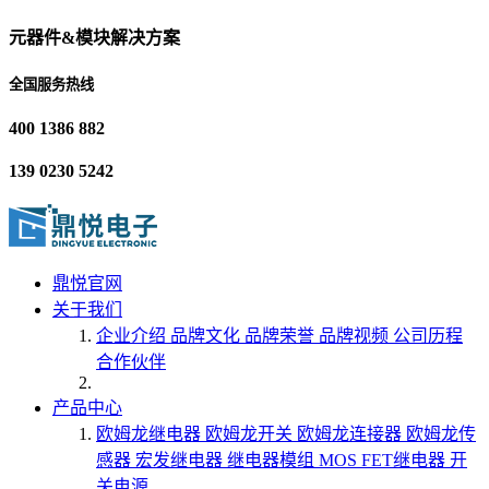
元器件&模块解决方案
全国服务热线
400 1386 882
139 0230 5242
鼎悦官网
关于我们
企业介绍
品牌文化
品牌荣誉
品牌视频
公司历程
合作伙伴
产品中心
欧姆龙继电器
欧姆龙开关
欧姆龙连接器
欧姆龙传
感器
宏发继电器
继电器模组
MOS FET继电器
开
关电源