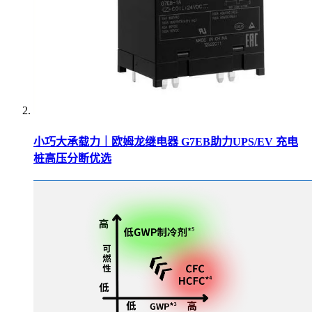
小巧大承载力｜欧姆龙继电器 G7EB助力UPS/EV 充电
桩高压分断优选