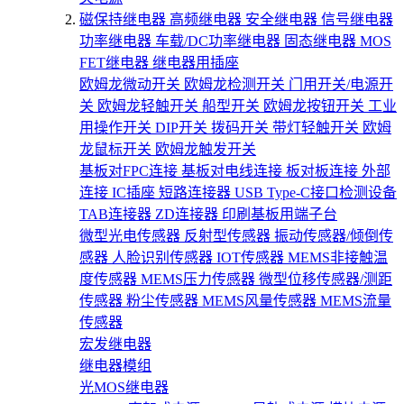
磁保持继电器
高频继电器
安全继电器
信号继电器
功率继电器
车载/DC功率继电器
固态继电器
MOS
FET继电器
继电器用插座
欧姆龙微动开关
欧姆龙检测开关
门用开关/电源开
关
欧姆龙轻触开关
船型开关
欧姆龙按钮开关
工业
用操作开关
DIP开关
拨码开关
带灯轻触开关
欧姆
龙鼠标开关
欧姆龙触发开关
基板对FPC连接
基板对电线连接
板对板连接
外部
连接
IC插座
短路连接器
USB Type-C接口检测设备
TAB连接器
ZD连接器
印刷基板用端子台
微型光电传感器
反射型传感器
振动传感器/倾倒传
感器
人脸识别传感器
IOT传感器
MEMS非接触温
度传感器
MEMS压力传感器
微型位移传感器/测距
传感器
粉尘传感器
MEMS风量传感器
MEMS流量
传感器
宏发继电器
继电器模组
光MOS继电器