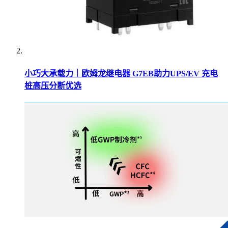
小巧大承载力｜欧姆龙继电器 G7EB助力UPS/EV 充电
桩高压分断优选