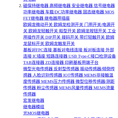
磁保持继电器
高频继电器
安全继电器
信号继电器
功率继电器
车载/DC功率继电器
固态继电器
MOS
FET继电器
继电器用插座
欧姆龙微动开关
欧姆龙检测开关
门用开关/电源开
关
欧姆龙轻触开关
船型开关
欧姆龙按钮开关
工业
用操作开关
DIP开关
拨码开关
带灯轻触开关
欧姆
龙鼠标开关
欧姆龙触发开关
基板对FPC连接
基板对电线连接
板对板连接
外部
连接
IC插座
短路连接器
USB Type-C接口检测设备
TAB连接器
ZD连接器
印刷基板用端子台
微型光电传感器
反射型传感器
振动传感器/倾倒传
感器
人脸识别传感器
IOT传感器
MEMS非接触温
度传感器
MEMS压力传感器
微型位移传感器/测距
传感器
粉尘传感器
MEMS风量传感器
MEMS流量
传感器
宏发继电器
继电器模组
光MOS继电器