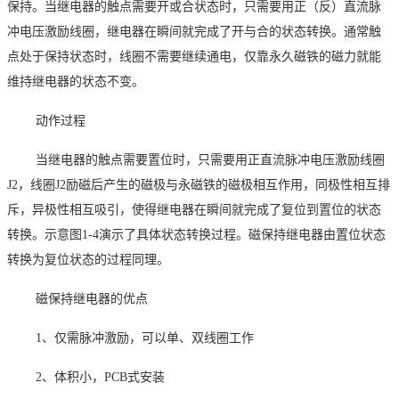
保持。当继电器的触点需要开或合状态时，只需要用正（反）直流脉
冲电压激励线圈，继电器在瞬间就完成了开与合的状态转换。通常触
点处于保持状态时，线圈不需要继续通电，仅靠永久磁铁的磁力就能
维持继电器的状态不变。
动作过程
当继电器的触点需要置位时，只需要用正直流脉冲电压激励线圈
J2
，线圈
J2
励磁后产生的磁极与永磁铁的磁极相互作用，同极性相互排
斥，异极性相互吸引，使得继电器在瞬间就完成了复位到置位的状态
转换。示意图
1-4
演示了具体状态转换过程。磁保持继电器由置位状态
转换为复位状态的过程同理。
磁保持继电器的优点
1
、仅需脉冲激励，可以单、双线圈工作
2
、体积小，
PCB
式安装