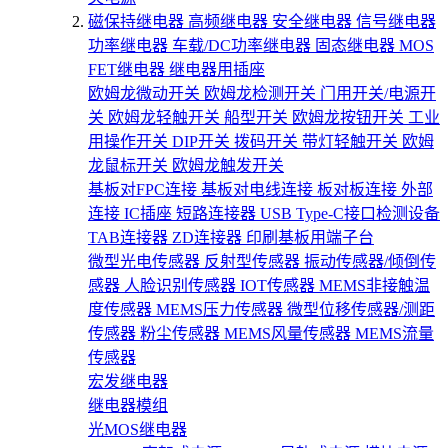
磁保持继电器
高频继电器
安全继电器
信号继电器
功率继电器
车载/DC功率继电器
固态继电器
MOS
FET继电器
继电器用插座
欧姆龙微动开关
欧姆龙检测开关
门用开关/电源开
关
欧姆龙轻触开关
船型开关
欧姆龙按钮开关
工业
用操作开关
DIP开关
拨码开关
带灯轻触开关
欧姆
龙鼠标开关
欧姆龙触发开关
基板对FPC连接
基板对电线连接
板对板连接
外部
连接
IC插座
短路连接器
USB Type-C接口检测设备
TAB连接器
ZD连接器
印刷基板用端子台
微型光电传感器
反射型传感器
振动传感器/倾倒传
感器
人脸识别传感器
IOT传感器
MEMS非接触温
度传感器
MEMS压力传感器
微型位移传感器/测距
传感器
粉尘传感器
MEMS风量传感器
MEMS流量
传感器
宏发继电器
继电器模组
光MOS继电器