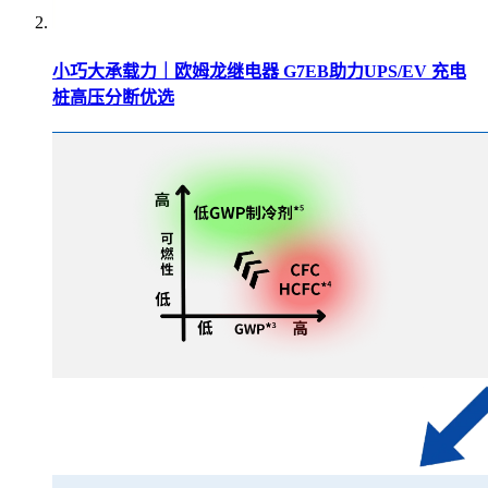
小巧大承载力｜欧姆龙继电器 G7EB助力UPS/EV 充电
桩高压分断优选