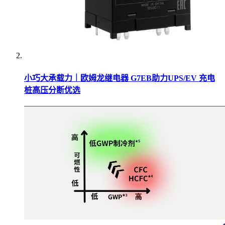
小巧大承载力｜欧姆龙继电器 G7EB助力UPS/EV 充电
桩高压分断优选