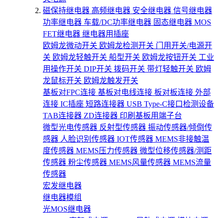
磁保持继电器
高频继电器
安全继电器
信号继电器
功率继电器
车载/DC功率继电器
固态继电器
MOS
FET继电器
继电器用插座
欧姆龙微动开关
欧姆龙检测开关
门用开关/电源开
关
欧姆龙轻触开关
船型开关
欧姆龙按钮开关
工业
用操作开关
DIP开关
拨码开关
带灯轻触开关
欧姆
龙鼠标开关
欧姆龙触发开关
基板对FPC连接
基板对电线连接
板对板连接
外部
连接
IC插座
短路连接器
USB Type-C接口检测设备
TAB连接器
ZD连接器
印刷基板用端子台
微型光电传感器
反射型传感器
振动传感器/倾倒传
感器
人脸识别传感器
IOT传感器
MEMS非接触温
度传感器
MEMS压力传感器
微型位移传感器/测距
传感器
粉尘传感器
MEMS风量传感器
MEMS流量
传感器
宏发继电器
继电器模组
光MOS继电器