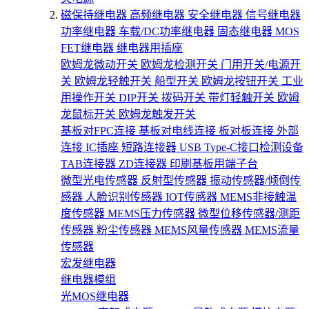
磁保持继电器
高频继电器
安全继电器
信号继电器
功率继电器
车载/DC功率继电器
固态继电器
MOS
FET继电器
继电器用插座
欧姆龙微动开关
欧姆龙检测开关
门用开关/电源开
关
欧姆龙轻触开关
船型开关
欧姆龙按钮开关
工业
用操作开关
DIP开关
拨码开关
带灯轻触开关
欧姆
龙鼠标开关
欧姆龙触发开关
基板对FPC连接
基板对电线连接
板对板连接
外部
连接
IC插座
短路连接器
USB Type-C接口检测设备
TAB连接器
ZD连接器
印刷基板用端子台
微型光电传感器
反射型传感器
振动传感器/倾倒传
感器
人脸识别传感器
IOT传感器
MEMS非接触温
度传感器
MEMS压力传感器
微型位移传感器/测距
传感器
粉尘传感器
MEMS风量传感器
MEMS流量
传感器
宏发继电器
继电器模组
光MOS继电器