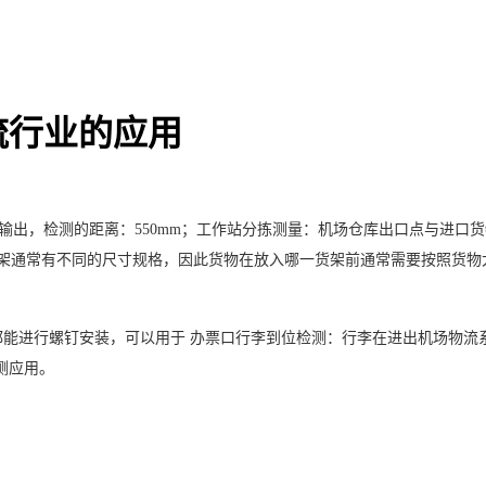
流行业的应用
输出，检测的距离：550mm；
工作站分拣测量：机场仓库出口点与进口货
货架通常有不同的尺寸规格，因此货物在放入哪一货架前通常需要按照货
都能进行螺钉安装
，可以用于
办票口行李到位检测：行李在进出机场物流
测应用。