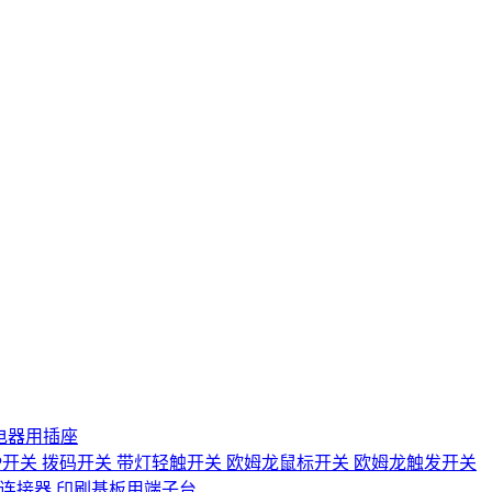
电器用插座
IP开关
拨码开关
带灯轻触开关
欧姆龙鼠标开关
欧姆龙触发开关
D连接器
印刷基板用端子台