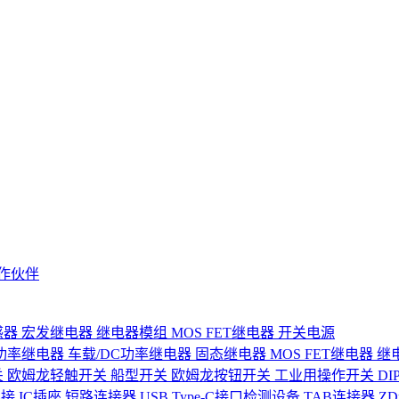
作伙伴
感器
宏发继电器
继电器模组
MOS FET继电器
开关电源
功率继电器
车载/DC功率继电器
固态继电器
MOS FET继电器
继
关
欧姆龙轻触开关
船型开关
欧姆龙按钮开关
工业用操作开关
D
连接
IC插座
短路连接器
USB Type-C接口检测设备
TAB连接器
Z