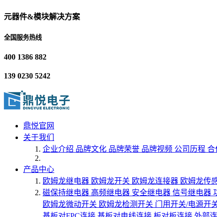
元器件&模块解决方案
全国服务热线
400 1386 882
139 0230 5242
鼎悦官网
关于我们
企业介绍
品牌文化
品牌荣誉
品牌视频
公司历程
合
产品中心
欧姆龙继电器
欧姆龙开关
欧姆龙连接器
欧姆龙传
磁保持继电器
高频继电器
安全继电器
信号继电器
欧姆龙微动开关
欧姆龙检测开关
门用开关/电源开
基板对FPC连接
基板对电线连接
板对板连接
外部