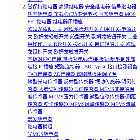
磁保持继电器
高频继电器
安全继电器
信号继电器
功率继电器
车载/DC功率继电器
固态继电器
MOS
FET继电器
继电器用插座
欧姆龙微动开关
欧姆龙检测开关
门用开关/电源开
关
欧姆龙轻触开关
船型开关
欧姆龙按钮开关
工业
用操作开关
DIP开关
拨码开关
带灯轻触开关
欧姆
龙鼠标开关
欧姆龙触发开关
基板对FPC连接
基板对电线连接
板对板连接
外部
连接
IC插座
短路连接器
USB Type-C接口检测设备
TAB连接器
ZD连接器
印刷基板用端子台
微型光电传感器
反射型传感器
振动传感器/倾倒传
感器
人脸识别传感器
IOT传感器
MEMS非接触温
度传感器
MEMS压力传感器
微型位移传感器/测距
传感器
粉尘传感器
MEMS风量传感器
MEMS流量
传感器
宏发继电器
继电器模组
光MOS继电器