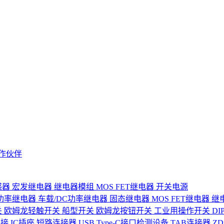
作伙伴
感器
宏发继电器
继电器模组
MOS FET继电器
开关电源
功率继电器
车载/DC功率继电器
固态继电器
MOS FET继电器
继
关
欧姆龙轻触开关
船型开关
欧姆龙按钮开关
工业用操作开关
D
连接
IC插座
短路连接器
USB Type-C接口检测设备
TAB连接器
Z