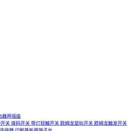
电器用插座
IP开关
拨码开关
带灯轻触开关
欧姆龙鼠标开关
欧姆龙触发开关
D连接器
印刷基板用端子台