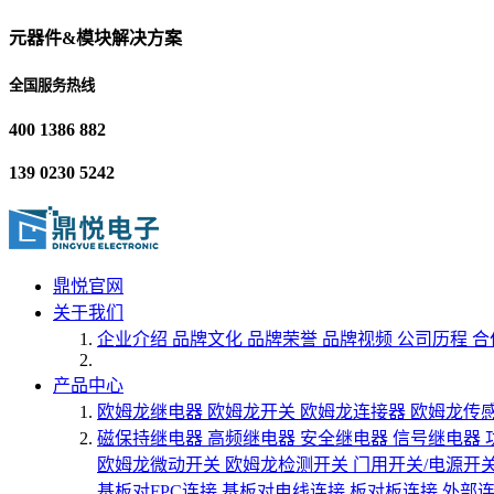
元器件&模块解决方案
全国服务热线
400 1386 882
139 0230 5242
鼎悦官网
关于我们
企业介绍
品牌文化
品牌荣誉
品牌视频
公司历程
合
产品中心
欧姆龙继电器
欧姆龙开关
欧姆龙连接器
欧姆龙传
磁保持继电器
高频继电器
安全继电器
信号继电器
欧姆龙微动开关
欧姆龙检测开关
门用开关/电源开
基板对FPC连接
基板对电线连接
板对板连接
外部