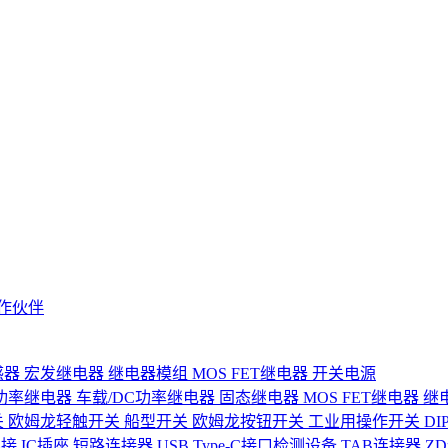
作伙伴
感器
宏发继电器
继电器模组
MOS FET继电器
开关电源
功率继电器
车载/DC功率继电器
固态继电器
MOS FET继电器
继
关
欧姆龙轻触开关
船型开关
欧姆龙按钮开关
工业用操作开关
D
连接
IC插座
短路连接器
USB Type-C接口检测设备
TAB连接器
Z