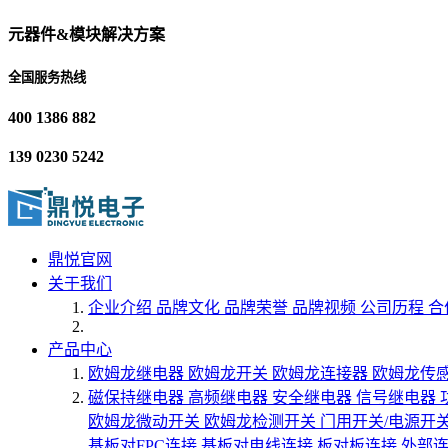
元器件&模块解决方案
全国服务热线
400 1386 882
139 0230 5242
鼎悦官网
关于我们
企业介绍
品牌文化
品牌荣誉
品牌视频
公司历程
合
产品中心
欧姆龙继电器
欧姆龙开关
欧姆龙连接器
欧姆龙传
磁保持继电器
高频继电器
安全继电器
信号继电器
欧姆龙微动开关
欧姆龙检测开关
门用开关/电源开
基板对FPC连接
基板对电线连接
板对板连接
外部