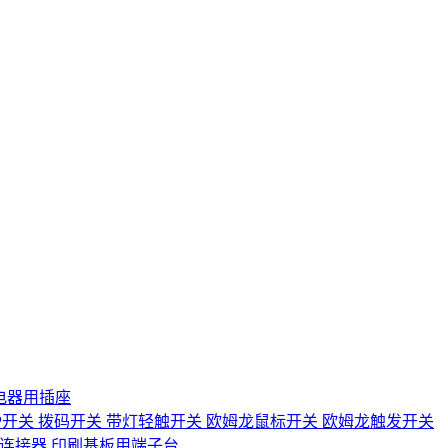
电器用插座
IP开关
拨码开关
带灯轻触开关
欧姆龙鼠标开关
欧姆龙触发开关
D连接器
印刷基板用端子台